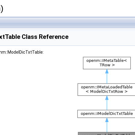
)
tTable Class Reference
enm::ModelDicTxtTable: