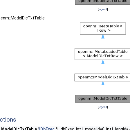
[
legend
]
openm::ModelDicTxtTable:
[
legend
]
ctions
ModelDicTxtTable
(
IDbExec
*i_dbExec, int i_modelId=0, int i_langId=