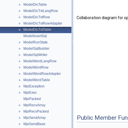
ModelDicTable
►
ModelDicTxtLangRow
►
ModelDicTxtRow
►
Collaboration diagram for 
ModelDicTxtRowAdapter
►
ModelDicTxtTable
►
ModelInsertSql
ModelRunState
►
ModelSqlBuilder
►
ModelSqlWriter
►
ModelWordLangRow
►
ModelWordRow
►
ModelWordRowAdapter
►
ModelWordTable
►
MpiException
►
MpiExec
►
MpiPacked
MpiRecvArray
►
MpiRecvPacked
►
Public Member Fun
MpiSendArray
►
MpiSendBase
►