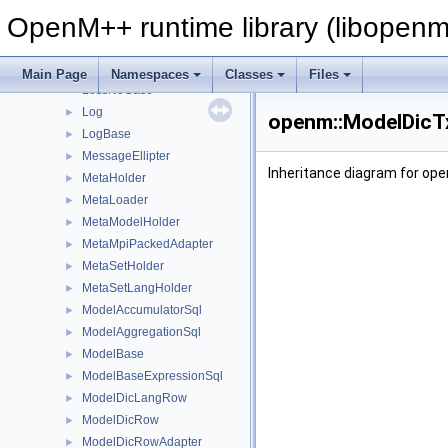
LangLstTable
►
OpenM++ runtime library (libopenm
LangWordRow
►
LangWordRowAdapter
►
LangWordTable
►
Main Page
Namespaces
Classes
Files
LessNoCase
Log
►
openm::ModelDicTx
LogBase
►
MessageEllipter
►
Inheritance diagram for op
MetaHolder
►
MetaLoader
►
MetaModelHolder
►
MetaMpiPackedAdapter
►
MetaSetHolder
►
MetaSetLangHolder
►
ModelAccumulatorSql
►
ModelAggregationSql
►
ModelBase
►
ModelBaseExpressionSql
►
ModelDicLangRow
►
ModelDicRow
►
ModelDicRowAdapter
►