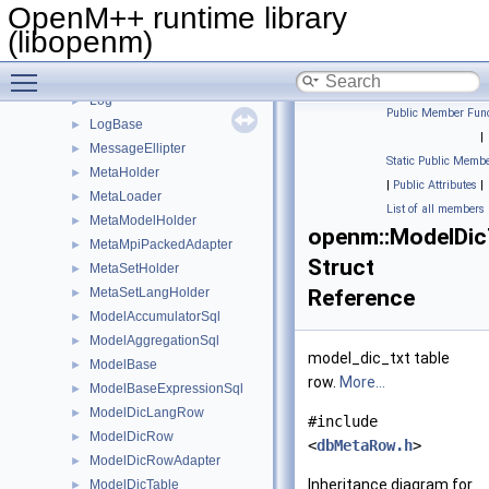
LangWordRow
►
OpenM++ runtime library
LangWordRowAdapter
►
(libopenm)
LangWordTable
►
Toggle main menu visibility
LessNoCase
Log
►
Public Member Func
LogBase
►
|
MessageEllipter
►
Static Public Membe
MetaHolder
►
|
Public Attributes
|
MetaLoader
►
List of all members
MetaModelHolder
►
openm::ModelDi
MetaMpiPackedAdapter
►
Struct
MetaSetHolder
►
MetaSetLangHolder
Reference
►
ModelAccumulatorSql
►
ModelAggregationSql
►
model_dic_txt table
ModelBase
►
row.
More...
ModelBaseExpressionSql
►
ModelDicLangRow
►
#include
ModelDicRow
►
<
dbMetaRow.h
>
ModelDicRowAdapter
►
Inheritance diagram for
ModelDicTable
►