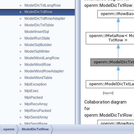
openm::ModelDicTxtRow:
ModelDicTxtLangRow
►
ModelDicTxtRow
►
ModelDicTxtRowAdapter
►
ModelDicTxtTable
►
ModelInsertSql
ModelRunState
►
ModelSqlBuilder
►
ModelSqlWriter
►
ModelWordLangRow
►
ModelWordRow
►
ModelWordRowAdapter
►
ModelWordTable
►
MpiException
►
MpiExec
►
[
legend
]
MpiPacked
Collaboration diagram
MpiRecvArray
►
for
MpiRecvPacked
►
openm::ModelDicTxtRow:
MpiSendArray
►
MpiSendBase
►
openm
ModelDicTxtRow
MpiSendPacked
►