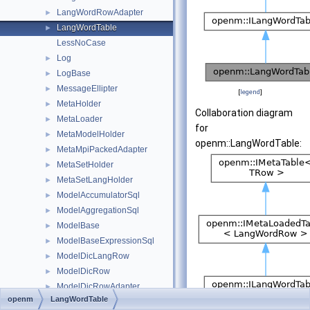
LangWordRowAdapter
►
LangWordTable
►
LessNoCase
Log
►
LogBase
►
MessageEllipter
►
[
legend
]
MetaHolder
►
Collaboration diagram
MetaLoader
►
for
MetaModelHolder
►
openm::LangWordTable:
MetaMpiPackedAdapter
►
MetaSetHolder
►
MetaSetLangHolder
►
ModelAccumulatorSql
►
ModelAggregationSql
►
ModelBase
►
ModelBaseExpressionSql
►
ModelDicLangRow
►
ModelDicRow
►
ModelDicRowAdapter
►
openm
LangWordTable
ModelDicTable
►