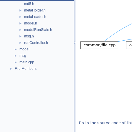
md5.h
metaHolder.h
►
metaLoader.h
►
model.h
►
modelRunState.h
►
msg.h
►
runController.h
►
model
►
msg
►
main.cpp
►
File Members
►
Go to the source code of this