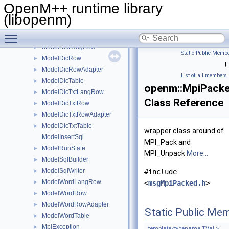
ModelAccumulatorSql
►
OpenM++ runtime library
ModelAggregationSql
►
(libopenm)
ModelBase
►
Toggle main menu visibility
ModelBaseExpressionSql
►
ModelDicLangRow
►
Static Public Membe
ModelDicRow
►
|
ModelDicRowAdapter
►
List of all members
ModelDicTable
►
openm::MpiPack
ModelDicTxtLangRow
►
Class Reference
ModelDicTxtRow
►
ModelDicTxtRowAdapter
►
ModelDicTxtTable
►
wrapper class around of
ModelInsertSql
MPI_Pack and
ModelRunState
►
MPI_Unpack
More...
ModelSqlBuilder
►
ModelSqlWriter
►
#include
ModelWordLangRow
►
<
msgMpiPacked.h
>
ModelWordRow
►
ModelWordRowAdapter
►
Static Public Me
ModelWordTable
►
MpiException
►
template<typename TVal >