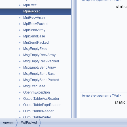
MpiExec
►
static
MpiPacked
MpiRecvArray
►
MpiRecvPacked
►
MpiSendArray
►
MpiSendBase
►
MpiSendPacked
►
MsgEmptyExec
►
MsgEmptyRecvArray
►
MsgEmptyRecvPacked
►
MsgEmptySendArray
►
MsgEmptySendBase
►
MsgEmptySendPacked
►
MsgExecBase
►
OpenmException
►
template<typename TVal >
OutputTableAccReader
►
static
OutputTableExprReader
►
OutputTableReader
►
OutputTableWriter
►
openm
MpiPacked
ParamDicRow
►