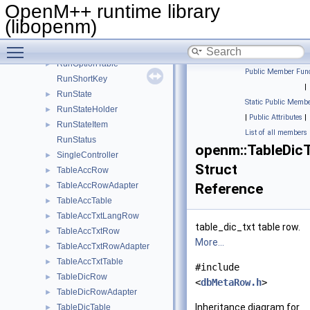
RunOptionRow
►
OpenM++ runtime library
RunOptionRowAdapter
►
(libopenm)
RunOptions
►
Toggle main menu visibility
RunOptionsKey
RunOptionTable
►
Public Member Func
RunShortKey
|
RunState
►
Static Public Membe
RunStateHolder
►
|
Public Attributes
|
RunStateItem
►
List of all members
RunStatus
openm::TableDic
SingleController
►
Struct
TableAccRow
►
TableAccRowAdapter
Reference
►
TableAccTable
►
TableAccTxtLangRow
►
table_dic_txt table row.
TableAccTxtRow
►
More...
TableAccTxtRowAdapter
►
TableAccTxtTable
►
#include
TableDicRow
►
<
dbMetaRow.h
>
TableDicRowAdapter
►
Inheritance diagram for
TableDicTable
►