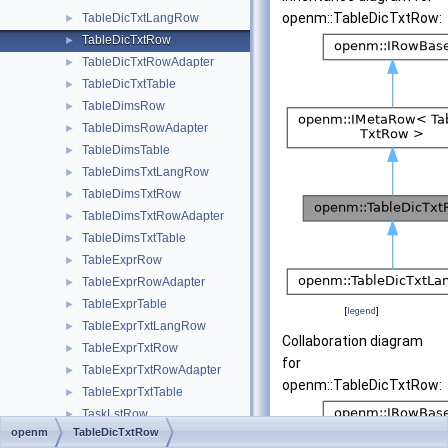
openm::TableDicTxtRow:
TableDicTxtLangRow
►
TableDicTxtRow
►
TableDicTxtRowAdapter
►
TableDicTxtTable
►
TableDimsRow
►
TableDimsRowAdapter
►
TableDimsTable
►
TableDimsTxtLangRow
►
TableDimsTxtRow
►
TableDimsTxtRowAdapter
►
TableDimsTxtTable
►
TableExprRow
►
TableExprRowAdapter
►
TableExprTable
►
[
legend
]
TableExprTxtLangRow
►
Collaboration diagram
TableExprTxtRow
►
for
TableExprTxtRowAdapter
►
openm::TableDicTxtRow:
TableExprTxtTable
►
TaskLstRow
►
openm
TableDicTxtRow
TaskLstRowAdapter
►