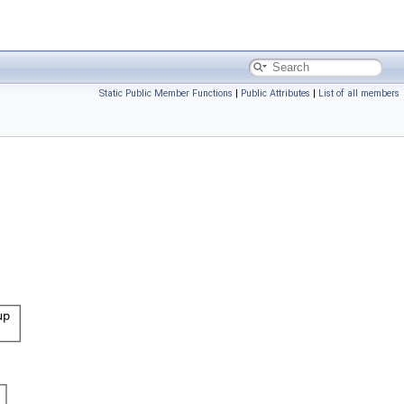
Static Public Member Functions
|
Public Attributes
|
List of all members