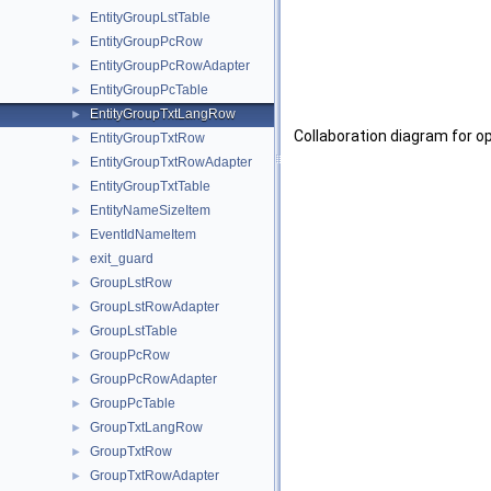
EntityGroupLstTable
►
EntityGroupPcRow
►
EntityGroupPcRowAdapter
►
EntityGroupPcTable
►
EntityGroupTxtLangRow
►
Collaboration diagram for 
EntityGroupTxtRow
►
EntityGroupTxtRowAdapter
►
EntityGroupTxtTable
►
EntityNameSizeItem
►
EventIdNameItem
►
exit_guard
►
GroupLstRow
►
GroupLstRowAdapter
►
GroupLstTable
►
GroupPcRow
►
GroupPcRowAdapter
►
GroupPcTable
►
GroupTxtLangRow
►
GroupTxtRow
►
GroupTxtRowAdapter
►