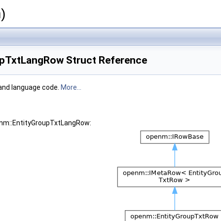
)
upTxtLangRow Struct Reference
 and language code.
More...
enm::EntityGroupTxtLangRow: