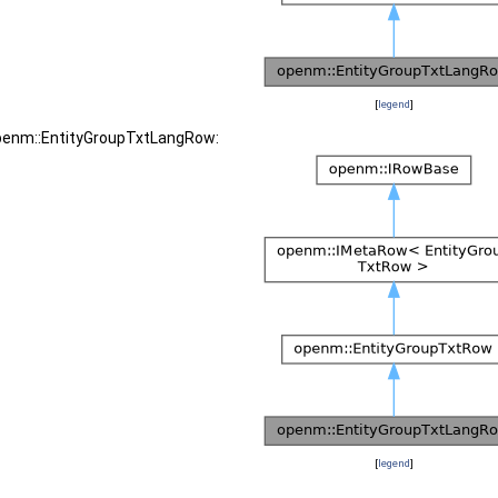
[
legend
]
openm::EntityGroupTxtLangRow:
[
legend
]