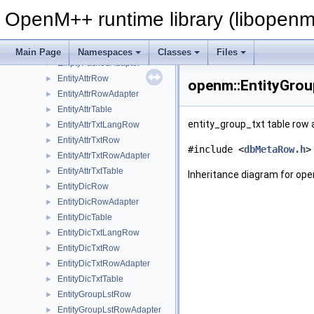
DbExecSqlite
►
OpenM++ runtime library (libopenm
DbValue
►
DbValueSetter
►
DoneVector
Main Page
Namespaces
Classes
Files
EmptyPackedAdapter
►
EntityAttrRow
►
openm::EntityGro
EntityAttrRowAdapter
►
EntityAttrTable
►
entity_group_txt table row
EntityAttrTxtLangRow
►
EntityAttrTxtRow
►
#include <
dbMetaRow.h
>
EntityAttrTxtRowAdapter
►
EntityAttrTxtTable
►
Inheritance diagram for op
EntityDicRow
►
EntityDicRowAdapter
►
EntityDicTable
►
EntityDicTxtLangRow
►
EntityDicTxtRow
►
EntityDicTxtRowAdapter
►
EntityDicTxtTable
►
EntityGroupLstRow
►
EntityGroupLstRowAdapter
►