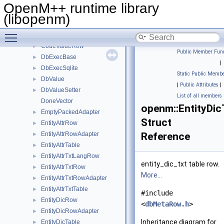
AggregationColumnExpr
►
OpenM++ runtime library
ArgKey
(libopenm)
ArgReader
►
Toggle main menu visibility
ChildController
►
CodeValueRow
►
Public Member Func
DbExecBase
►
|
DbExecSqlite
►
Static Public Membe
DbValue
►
|
Public Attributes
|
DbValueSetter
►
List of all members
DoneVector
openm::EntityDi
EmptyPackedAdapter
►
Struct
EntityAttrRow
►
EntityAttrRowAdapter
Reference
►
EntityAttrTable
►
EntityAttrTxtLangRow
►
entity_dic_txt table row.
EntityAttrTxtRow
►
More...
EntityAttrTxtRowAdapter
►
EntityAttrTxtTable
►
#include
EntityDicRow
►
<
dbMetaRow.h
>
EntityDicRowAdapter
►
Inheritance diagram for
EntityDicTable
►