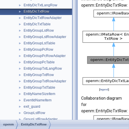
openm::EntityDicTxtRow:
EntityDicTxtLangRow
►
EntityDicTxtRow
►
EntityDicTxtRowAdapter
►
EntityDicTxtTable
►
EntityGroupLstRow
►
EntityGroupLstRowAdapter
►
EntityGroupLstTable
►
EntityGroupPcRow
►
EntityGroupPcRowAdapter
►
EntityGroupPcTable
►
EntityGroupTxtLangRow
►
EntityGroupTxtRow
►
EntityGroupTxtRowAdapter
►
EntityGroupTxtTable
►
[
legend
]
EntityNameSizeItem
►
Collaboration diagram
EventIdNameItem
►
for
exit_guard
►
openm::EntityDicTxtRow:
GroupLstRow
►
GroupLstRowAdapter
►
openm
EntityDicTxtRow
GroupLstTable
►