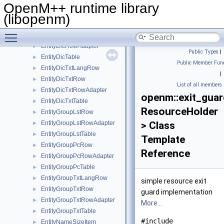
EntityAttrTxtRow
►
OpenM++ runtime library
EntityAttrTxtRowAdapter
►
(libopenm)
EntityAttrTxtTable
►
Toggle main menu visibility
EntityDicRow
►
EntityDicRowAdapter
►
Public Types
|
EntityDicTable
►
Public Member Func
EntityDicTxtLangRow
►
|
EntityDicTxtRow
►
List of all members
EntityDicTxtRowAdapter
►
openm::exit_gua
EntityDicTxtTable
►
ResourceHolder
EntityGroupLstRow
►
EntityGroupLstRowAdapter
> Class
►
EntityGroupLstTable
►
Template
EntityGroupPcRow
►
Reference
EntityGroupPcRowAdapter
►
EntityGroupPcTable
►
EntityGroupTxtLangRow
►
simple resource exit
EntityGroupTxtRow
►
guard implementation
EntityGroupTxtRowAdapter
►
More...
EntityGroupTxtTable
►
#include
EntityNameSizeItem
►