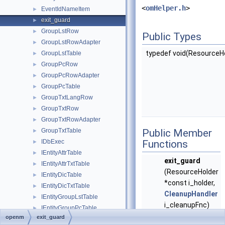
<
omHelper.h
>
EventIdNameItem
►
exit_guard
►
GroupLstRow
►
Public Types
GroupLstRowAdapter
►
typedef void(ResourceHo
GroupLstTable
►
GroupPcRow
►
GroupPcRowAdapter
►
GroupPcTable
►
GroupTxtLangRow
►
GroupTxtRow
►
GroupTxtRowAdapter
►
GroupTxtTable
Public Member
►
IDbExec
Functions
►
IEntityAttrTable
►
exit_guard
IEntityAttrTxtTable
►
(ResourceHolder
IEntityDicTable
►
*const i_holder,
IEntityDicTxtTable
►
CleanupHandler
IEntityGroupLstTable
►
i_cleanupFnc)
IEntityGroupPcTable
►
create resource
openm
exit_guard
IEntityGroupTxtTable
►